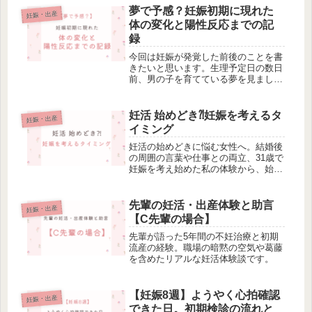
夢で予感？妊娠初期に現れた
妊娠・出産
体の変化と陽性反応までの記
録
今回は妊娠が発覚した前後のことを書
きたいと思います。生理予定日の数日
前、男の子を育てている夢を見まし
た。この夢は、今でもはっきり覚えて
います。友達の家に遊びに行ってい
て、私は留守番係。そこへ、家主の友
妊活 始めどき⁈妊娠を考えるタ
妊娠・出産
達とその娘さん、そして3歳くらいの
イミング
男の子...
妊活の始めどきに悩む女性へ。結婚後
の周囲の言葉や仕事との両立、31歳で
妊娠を考え始めた私の体験から、始め
るタイミングのヒントを紹介します。
先輩の妊活・出産体験と助言
妊娠・出産
【C先輩の場合】
先輩が語った5年間の不妊治療と初期
流産の経験。職場の暗黙の空気や葛藤
を含めたリアルな妊活体験談です。
【妊娠8週】ようやく心拍確認
妊娠・出産
できた日。初期検診の流れと