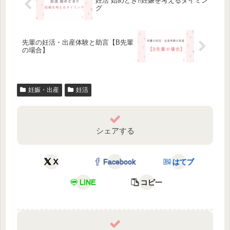
妊活 始めどき⁈妊娠を考えるタイミン
グ
先輩の妊活・出産体験と助言【B先輩
の場合】
妊娠・出産
妊活
シェアする
X
Facebook
はてブ
LINE
コピー