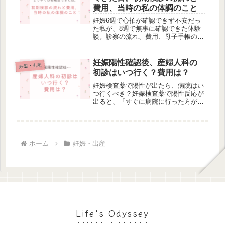
費用、当時の私の体調のこと
妊娠6週で心拍が確認できず不安だっ
た私が、8週で無事に確認できた体験
談。診察の流れ、費用、母子手帳のタ
イミング、初期の体調変化や抱き枕の
活用法まで詳しく紹介します。
妊娠陽性確認後、産婦人科の
妊娠・出産
初診はいつ行く？費用は？
妊娠検査薬で陽性が出たら、病院はい
つ行くべき？妊娠検査薬で陽性反応が
出ると、「すぐに病院に行った方がい
いの？」と迷う方は多いと思います。
私も同じで、病院へ行くタイミング
は？近所に産婦人科ってある？母子手
帳やマタニティマークはどこでもらえ
る？...
ホーム
妊娠・出産
Life's Odyssey